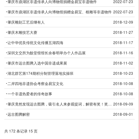
肇庆市鼎湖区非遗传承人向博物馆捐赠金易宝非遗物件
2022-07-23
肇庆市鼎湖区非遗传承人向博物馆捐赠金易宝、根雕等非遗物件
2022-07-23
肇庆雕刻工艺后继有人
2018-12-09
肇庆木雕技艺大赛
2018-11-27
让中华优良传统文化传播五湖四海
2018-11-17
深圳文交所为餘堂馆馆长余春明举办个人作品展
2018-11-16
肇庆市远古图腾入选中国非遗成果展
2018-11-02
湖北群艺第174期积分制管理落地实操班
2018-10-23
二岸四地非遗协会考察金易宝文化
2018-10-08
一个非遗热爱者的传奇故事
2018-10-08
肇庆竟然发现远古图腾，吸引名人来参观提词，解密有奖！奖金额度三万元！
2018-09-09
远古图腾解密
2018-09-01
共 172 条记录 15 页