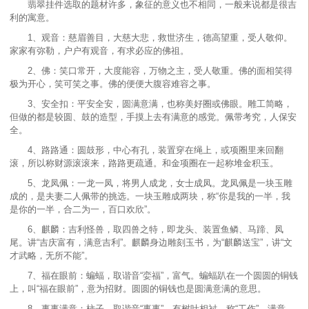
翡翠挂件选取的题材许多，象征的意义也不相同，一般来说都是很吉
利的寓意。
1、观音：慈眉善目，大慈大悲，救世济生，德高望重，受人敬仰。
家家有弥勒，户户有观音，有求必应的佛祖。
2、佛：笑口常开，大度能容，万物之主，受人敬重。佛的面相笑得
极为开心，笑可笑之事。佛的便便大腹容难容之事。
3、安全扣：平安全安，圆满意满，也称美好圈或佛眼。雕工简略，
但做的都是较圆、鼓的造型，手摸上去有满意的感觉。佩带考究，人保安
全。
4、路路通：圆鼓形，中心有孔，装置穿在绳上，或项圈里来回翻
滚，所以称财源滚滚来，路路更疏通。和金项圈在一起称堆金积玉。
5、龙凤佩：一龙一凤，将男人成龙，女士成凤。龙凤佩是一块玉雕
成的，是夫妻二人佩带的挑选。一块玉雕成两块，称“你是我的一半，我
是你的一半，合二为一，百口欢欣”。
6、麒麟：吉利怪兽，取四兽之特，即龙头、装置鱼鳞、马蹄、凤
尾。讲“吉庆富有，满意吉利”。麒麟身边雕刻玉书，为“麒麟送宝”，讲“文
才武略，无所不能”。
7、福在眼前：蝙蝠，取谐音“娈福”，富气。蝙蝠趴在一个圆圆的铜钱
上，叫“福在眼前”，意为招财。圆圆的铜钱也是圆满意满的意思。
8、事事满意：柿子，取谐音“事事”，有树叶相衬，称“工作”。满意，