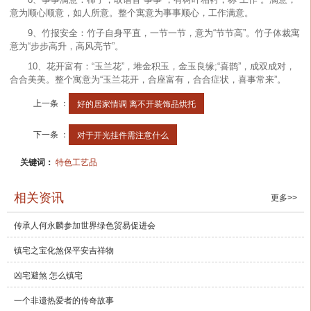
意为顺心顺意，如人所意。整个寓意为事事顺心，工作满意。
9、竹报安全：竹子自身平直，一节一节，意为“节节高”。竹子体裁寓
意为“步步高升，高风亮节”。
10、花开富有：“玉兰花”，堆金积玉，金玉良缘;“喜鹊”，成双成对，
合合美美。整个寓意为“玉兰花开，合座富有，合合症状，喜事常来”。
上一条 ：
好的居家情调 离不开装饰品烘托
下一条 ：
对于开光挂件需注意什么
关键词：
特色工艺品
相关资讯
更多>>
传承人何永麟参加世界绿色贸易促进会
镇宅之宝化煞保平安吉祥物
凶宅避煞 怎么镇宅
一个非遗热爱者的传奇故事