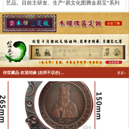
艺品。目前主研发、生产
“易文化图腾金易宝”系列
产品和木雕牌匾设计生产。
广大信众到鼎湖金易宝文化展览馆参观参
拜
，祈求福祉：
木雕牌匾设计生产厂房：
更多>
传世藏品-欢迎结缘 |吉祥不议价|幸福不打折|鸿祥到家中|