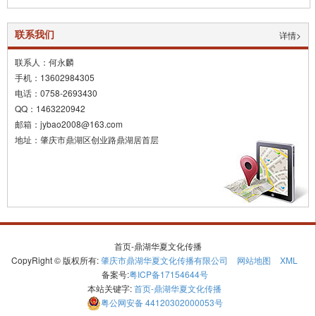
湖北群艺第174期积分制管理落地实操班
2018-10-23
二岸四地非遗协会考察金易宝文化
2018-10-08
联系我们
详情>
一个非遗热爱者的传奇故事
2018-10-08
联系人：何永麟
手机：13602984305
电话：0758-2693430
QQ：1463220942
邮箱：jybao2008@163.com
地址：肇庆市鼎湖区创业路鼎湖居首层
首页-鼎湖华夏文化传播
CopyRight © 版权所有:
肇庆市鼎湖华夏文化传播有限公司
网站地图
XML
备案号:
粤ICP备17154644号
本站关键字:
首页-鼎湖华夏文化传播
粤公网安备
44120302000053号