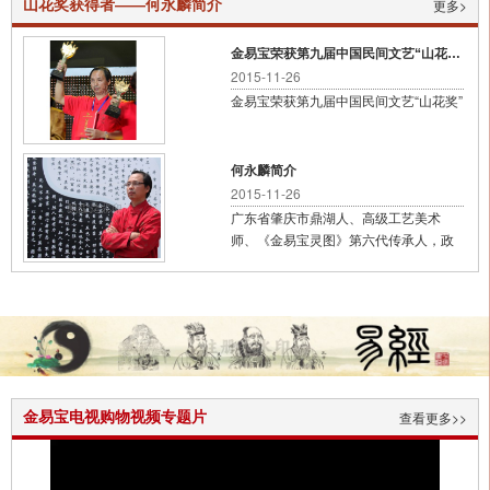
山花奖获得者——何永麟简介
更多>
金易宝荣获第九届中国民间文艺“山花奖”
2015-11-26
金易宝荣获第九届中国民间文艺“山花奖”
何永麟简介
2015-11-26
广东省肇庆市鼎湖人、高级工艺美术
师、《金易宝灵图》第六代传承人，政
协肇庆市鼎湖区第六届委员，中国民间
文艺家协会会员、广东省工艺美术协会
会员、肇庆市鼎湖区民间文艺协会副会
长，广东肇庆工商职业技术学院创业导
师、肇庆市工业贸易学校兼职教师，肇
庆市鼎湖华夏文化传播有限公司总经
理。
金易宝电视购物视频专题片
查看更多>>