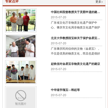
专家点评
更多>
中国社科院曾教授关于灵图申遗的建见书
2015-07-20
广东省文化厅非物质文化遗产保护中
心、肇庆市文化局非物质文化遗产保护
中心； 我受肇庆市鼎湖区文化广电新闻
出版局和肇庆市鼎湖华夏文化传播有限
北京大学教授段宝林关于保护金易宝文化建议
公司的邀请，于2011年5月1 《金易宝》
2015-07-20
灵图信仰申请非物质文化遗产的建议书
广东肇庆民间信仰的文物《金易宝》，
不仅是优美的物质文化，而且也是很好
的非物质文化遗产，具有很深的思想意
义与文化价值，并且在工艺制作上也很
赵铁信对金易宝非物质文化遗产的建议
有特色。但由于是家族传承，很容易失
2015-07-20
传而造成文化遗产的损失，因此，建议
予以切实的保护，把它列入国家保护非
物质文化遗产的名录之中。
中华道学瑰宝---韩起等
2015-07-20