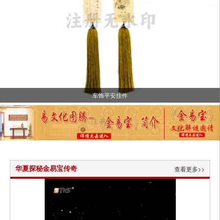
车饰平安挂件
华夏探秘金易宝传奇
查看更多>>