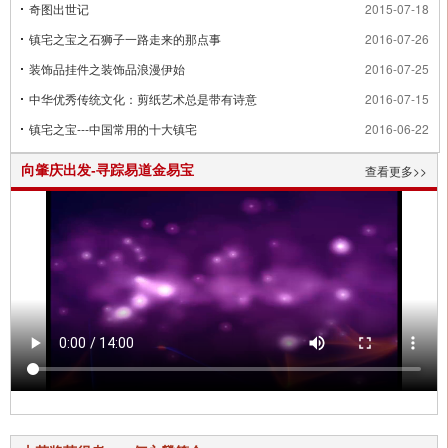
奇图出世记
2015-07-18
镇宅之宝之石狮子一路走来的那点事
2016-07-26
装饰品挂件之装饰品浪漫伊始
2016-07-25
中华优秀传统文化：剪纸艺术总是带有诗意
2016-07-15
镇宅之宝---中国常用的十大镇宅
2016-06-22
装饰品挂件---墙上装饰品特色要点
2016-06-20
向肇庆出发-寻踪易道金易宝
查看更多>>
中国网库2015腾计划
2016-01-03
“金易宝”在中国广东旅游文化节展示
2015-07-23