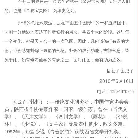
不开口的奥旨是什么呢？这就是《金易宝灵图》要告诉人们
的。也是《金易宝灵图》 为珍贵之处。
卦锦的总结式表达，是在下面五个图形中的一和五两图中。
两图十分绝妙地表达了作者修行的层次。共四个大的阶段。这里每
一个变化，都是天人合一的一次飞跃。因此，凡佛道修行有素的大
德，都会感知卦锦上氤氲的气场。卦锦的辟邪功能，吉祥气息，皆
源于此。如有修习仙学的有志之士，面对此图，会有助力之效。
悟玄子
玄成子
2010
6
10
年
月
日
电话：13891870746
—
韩起）：
传统文化研究者，中国作家协会会
玄成子（
员，陕西省作协专职作家，国家一级作家。曾在《当代文
学》、《天津文学》、《四川文学》、《雨花》、《少说
林》、《少说》、《文学家》等发表中篇少，散文多篇。
1982
年，短篇少说《青春的竹》获陕西省文学开拓奖。