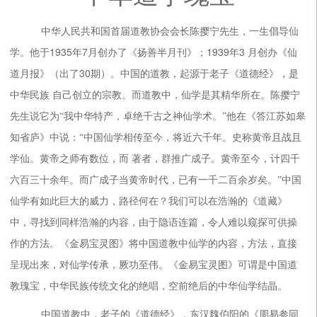
中华人民共和国首届道教协会会长陈撄宁先生，一生倡导仙
1935
7
1939
3
学。他于
年
月创办了《扬善半月刊》；
年
月创办《仙
30
道月报》（出了
期）。中国的道教，起源于老子《道德经》，是
中华民族 自己创立的宗教。而道教中，仙学是其精华所在。陈撄宁
先生说它为“我中华特产，卓绝千古之神仙学术。”
他
在《答江苏如皋
知省庐》中说：“中国仙学相传至今，将近六千年。史称黄帝且战且
学仙。黄帝之师有数位，而 著者，群推广成子。黄帝至今，计四千
六百三十余年。而广成子当黄帝时代，已有一千二百余岁矣。”中国
仙学有如此巨大的威力，路径何在？我们可以在浩瀚的《道藏》
中，寻找到同样浩瀚的内容，由于隐语连篇，令人难以窥探可供操
作的方法。《金易宝灵图》将中国道教中仙学的内容，方法，直接
呈现出来，对仙学传承，厥功至伟。《金易宝灵图》
可谓是中国道
教
瑰宝，中华民族传统文化的绝唱，
空前绝后的
中华仙学结晶。
中国道教中，老子的《道德经》，东汉魏伯阳的《周易参同