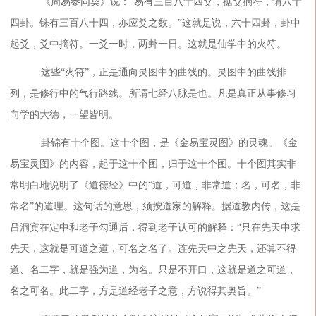
《周易参同契》说：“易有三百八十四爻，据爻摘符，谓
六十
四卦。铢有三百八十四，亦应爻之数。”这就是说，六十四卦，卦中
起爻，爻中摘符。一爻一时，两卦一日。这就是仙学中的火符。
这些“火符”，正是通向灵图中的曲线的。灵图中的曲线排
列，是修行中的气行路线。所谓七经八脉是也。凡是真正从事修习
向学的大德，一望皆明。
卦锦有十个图。这十个图，是《金易宝灵图》的灵魂。《金
易宝灵图》的内容，起于这十个图，归于这十个图。十个图其实非
常明白地说明了《道德经》中的“道，可道，非常道；名，可名，非
常名”的道理。这句话的意思，须按道家的解释。据道教内传，这是
吕洞宾在定中和老子勾通后，得到老子认可的解释：“只在先天中求
先天，这就是可道之道，可名之名了。连先天中之先天，还算不得
道、名二字，就是强为道，为名。只是不开口，这就是道之可道，
名之可名。此二字，方是道经老子之意，方说得其奥旨。”