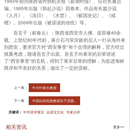
1993
年创办陕西省作协机关报《新潮时报》、任社长兼总
1995
编。
年出版《韩起少说》四卷本。作品有长篇少说
《人月》、《冻日》、《水焚》、《蚁国史记》、《戒
2009
檀》。
年出版《被误读的传统》等。
40
吾玄子（郝春云）：陕西省西安市人佛、道双修
余
80
载。上世纪
年代初，蒋介石与宋庆龄的后人一行从海外来
到西安，要求官方对“西安事变”有个合理的解释，官方经过
慎重考虑，随请吾玄子出面。吾玄子向蒋宋的后辈讲述
了“西安事变”的玄机，得到了蒋宋后辈的理解，为促进海峡
两岸和平友好的关系，做出了一定的贡献。
上一条 ：
中大叶春生教授
下一条 ：
中国社科院曾教授关于灵图...
关键词：
中华道学瑰宝
金易宝文化
专家点评
相关资讯
更多>>