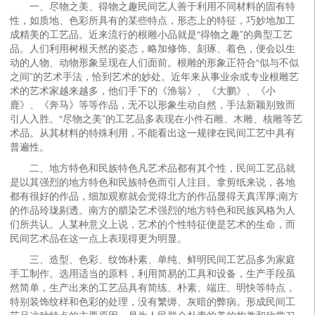
一、尽物之美、得物之趣民间艺人善于利用不同材料的固有特
性，如质地、色彩所具有的某些特点，形态上的特征，巧妙地加工
成精美的工艺品。近来流行的根雕小品就是“得物之趣”的典型工艺
品。人们利用树根天然的姿态，略加修饰、刻琢、着色，便会以生
动的人物、动物形象呈现在人们面前。根雕的形象正符合“似与不似
之间”的艺术手法，恰到艺术的妙处。近年来从事业余或专业根雕艺
术的艺术家越来越多，他们手下的《渔翁》、《大鹏》、《小
鹿》、《奔马》等等作品，无不以形象生动自然，手法新颖别致而
引人入胜。“尽物之美”的工艺品多表现在小件石雕、木雕、核雕等艺
术品。从其材料的特殊利用，不能看出这一规律在民间工艺中具有
普遍性。
二、地方特色和民族特色凡艺术品都有其个性，民间工艺品就
是以其强烈的地方特色和民族特色而引人注目。拿剪纸来说，各地
都有很好的作品，细加观察就会觉得北方的作品显得天真浑厚;南方
的作品玲珑剔透。南方的腊染艺术强烈的地方特色和民族风格为人
们所共认。人某种意义上说，艺术的个性特征便是艺术的生命，而
民间艺术品在这一点上表现得更为明显。
三、造型、色彩、纹饰朴素、单纯、鲜明民间工艺品多为家庭
手工制作。选用适当的原料，利用简易的工具和设备，生产手段虽
然简单，生产出来的工艺品具有简练、朴素、端庄、明快等特点，
特别装饰纹样和色彩的处理，没有繁缛、灰暗的弊病。形成民间工